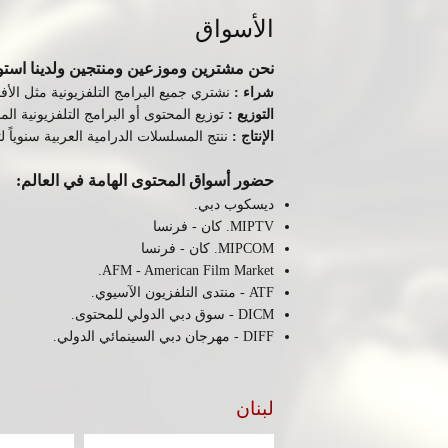
الأسواق
نحن مشترين وموزعين ومنتجين ولدينا استود
شراء
:
نشتري جميع البرامج التلفزيونية مثل الأف
التوزيع :
توزيع المحتوى أو البرامج التلفزيونية ا
الإنتاج :
ننتج المسلسلات الدرامية العربية سنوياً
حضور أسواق المحتوى الهامة في العالم:
ديسكوب دبي.
MIPTV
. كان - فرنسا
MIPCOM
. كان - فرنسا
.
AFM - American Film Market
ATF
- منتدى التلفزيون الآسيوي.
DICM
- سوق دبي الدولي للمحتوى.
DIFF
- مهرجان دبي السينمائي الدولي.
لبنان