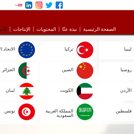
الصفحة الرئيسية
نبذة عنّا
المحتويات
الإنتاجات
الأس
ليبيا
تركيا
الاتحاد ا
روسيا
الصين
الجزائر
الأردن
الكويت
لبنان
فلسطين
المملكة العربية
تونس
السعودية