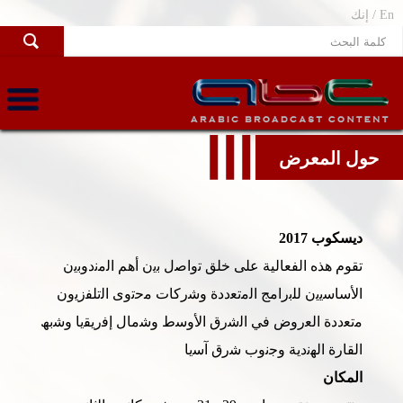
En /
إنك
حول المعرض
ديسكوب 2017
تقوم هذه الفعالية على خلق
ﺗواﺻل ﺑﯾن أھم اﻟﻣﻧدوﺑﯾن
اﻷﺳﺎﺳﯾﯾن ﻟﻠﺑراﻣﺞ اﻟﻣﺗﻌددة وﺷرﻛﺎت ﻣﺣﺗوى اﻟﺗﻠﻔزﯾون
ﻣﺗﻌددة اﻟﻌروض ﻓﻲ اﻟﺷرق اﻷوﺳط وﺷﻣﺎل إﻓرﯾﻘﯾﺎ وﺷﺑﮫ
اﻟﻘﺎرة اﻟﮭﻧدﯾﺔ وﺟﻧوب ﺷرق آﺳﯾﺎ
المكان