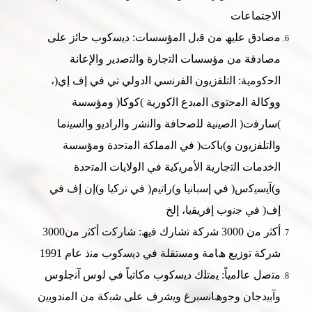
الاجتماعات
ﻣﺻﺎدق ﻋﻠﯾﮫ ﻣن ﻗﺑل اﻟﻣؤﺳﺳﺎت: دﯾﺳﻛوب ﺣﺎﺋز ﻋﻠﻰ
ﻣﺻﺎدﻗﺔ ﻣن ﻣؤﺳﺳﺎت اﻟﺗﺟﺎرة واﻟﺗﺻدﯾر واﻹﻋﺎﻧﺔ
اﻟﺣﻛوﻣﯾﺔ: اﻟﺗﻠﻔزﯾون اﻟﻔرﻧﺳﻲ اﻟدوﻟﻲ ﺗﻲ ﻓﻲ إف إي(،
ووﻛﺎﻟﺔ اﻟﻣﺣﺗوى اﻟﻣﺑدع اﻟﻛورﯾﺔ )ﻛوﻛﺎ( وﻣؤﺳﺳﺔ
)ﺳﺎرﻓت( اﻟﺻﯾﻧﯾﺔ ﻟﻠﺻﺣﺎﻓﺔ واﻟﻧﺷر واﻟرادﯾو واﻟﺳﯾﻧﻣﺎ
واﻟﺗﻠﻔزﯾون و)ﺑﺎﻛت( ﻓﻲ اﻟﻣﻣﻠﻛﺔ اﻟﻣﺗﺣدة وﻣؤﺳﺳﺔ
اﻟﺧدﻣﺎت اﻟﺗﺟﺎرﯾﺔ اﻷﻣرﯾﻛﯾﺔ ﻓﻲ اﻟوﻻﯾﺎت اﻟﻣﺗﺣدة
و)آﯾﺳﯾﻛس( ﻓﻲ إﺳﺑﺎﻧﯾﺎ و)راﺗﯾم( ﻓﻲ ﺗرﻛﯾﺎ و)إن إف ﻓﻲ
إف( ﻓﻲ ﺟﻧوب إﻓرﯾﻘﯾﺎ، إﻟﺦ
أﻛﺛر ﻣن 3000 ﺷرﻛﺔ ﺗﺷﺎرك ﻓﯾﮫ: ﺷﺎرﻛت أﻛﺛر ﻣن3000
ﺷرﻛﺔ ﺗوزﯾﻊ ھﺎﻣﺔ وﻣﺳﺗﻘﻠﺔ ﻓﻲ دﯾﺳﻛوب ﻣﻧذ ﻋﺎم 1991
ﻣﺗﺻل ﻋﺎﻟﻣﯾﺎً: ﯾﻣﺗﻠك دﯾﺳﻛوب ﻣﻛﺎﺗﺑﺎً ﻓﻲ ﻟوس آﻧﺟﻠوس
وآﺑﯾدﺟﺎن وﺟوھﺎﻧﺳﺑرغ وﯾﺷرف ﻋﻠﻰ ﺷﺑﻛﺔ ﻣن اﻟﻣﻧدوﺑﯾن