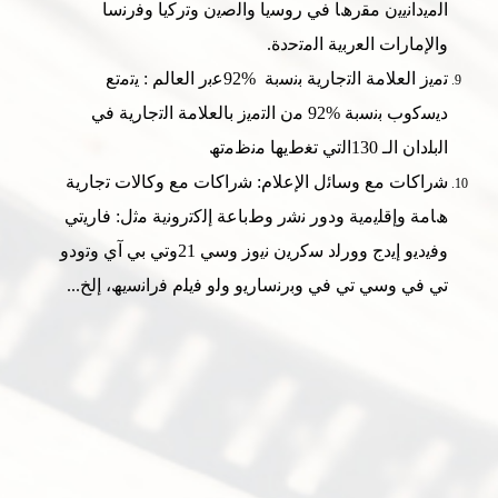
اﻟﻣﯾداﻧﯾﯾن ﻣﻘرھﺎ ﻓﻲ روﺳﯾﺎ واﻟﺻﯾن وﺗرﻛﯾﺎ وﻓرﻧﺳﺎ
واﻹﻣﺎرات اﻟﻌرﺑﯾﺔ اﻟﻣﺗﺣدة.
ﺗﻣﯾز اﻟﻌﻼﻣﺔ اﻟﺗﺟﺎرﯾﺔ ﺑﻧﺳﺑﺔ %92ﻋﺑر اﻟﻌﺎلم : ﯾﺗﻣﺗﻊ
دﯾﺳﻛوب ﺑﻧﺳﺑﺔ %92 ﻣن اﻟﺗﻣﯾز ﺑﺎﻟﻌﻼﻣﺔ اﻟﺗﺟﺎرﯾﺔ ﻓﻲ
اﻟﺑﻠدان اﻟـ 130اﻟﺗﻲ ﺗﻐطﯾﮭﺎ ﻣﻧظﻣﺗﮫ
ﺷراﻛﺎت ﻣﻊ وﺳﺎﺋل اﻹﻋﻼم: ﺷراﻛﺎت ﻣﻊ وﻛﺎﻻت ﺗﺟﺎرﯾﺔ
ھﺎﻣﺔ وإﻗﻠﯾﻣﯾﺔ ودور ﻧﺷر وطﺑﺎﻋﺔ إﻟﻛﺗروﻧﯾﺔ ﻣﺛل: ﻓﺎرﯾﺗﻲ
وﻓﯾدﯾو إﯾدج وورﻟد ﺳﻛرﯾن ﻧﯾوز وﺳﻲ 21وﺗﻲ ﺑﻲ آي وﺗودو
ﺗﻲ ﻓﻲ وﺳﻲ ﺗﻲ ﻓﻲ وﺑرﻧﺳﺎرﯾو وﻟو ﻓﯾﻠم ﻓراﻧﺳﯾﮫ، إﻟﺦ...