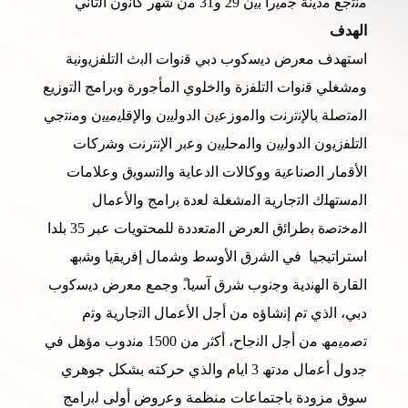
ﻣﻧﺗﺟﻊ ﻣدﯾﻧﺔ ﺟﻣﯾرا ﺑﯾن 29 و31 ﻣن ﺷﮭر ﻛﺎﻧون اﻟﺛﺎﻧﻲ
الهدف
استهدف ﻣﻌرض دﯾﺳﻛوب دﺑﻲ ﻗﻧوات اﻟﺑث اﻟﺗﻠﻔزﯾوﻧﯾﺔ
وﻣﺷﻐﻠﻲ ﻗﻧوات اﻟﺗﻠﻔزة واﻟﺧﻠوي اﻟﻣﺄﺟورة وﺑراﻣﺞ اﻟﺗوزﯾﻊ
اﻟﻣﺗﺻﻠﺔ ﺑﺎﻹﻧﺗرﻧت واﻟﻣوزﻋﯾن اﻟدوﻟﯾﯾن واﻹﻗﻠﯾﻣﯾﯾن وﻣﻧﺗﺟﻲ
اﻟﺗﻠﻔزﯾون اﻟدوﻟﯾﯾن واﻟﻣﺣﻠﯾﯾن وﻋﺑر اﻹﻧﺗرﻧت وﺷرﻛﺎت
اﻷﻗﻣﺎر اﻟﺻﻧﺎﻋﯾﺔ ووﻛﺎﻻت اﻟدﻋﺎﯾﺔ واﻟﺗﺳوﯾق وﻋﻼﻣﺎت
اﻟﻣﺳﺗﮭﻠك اﻟﺗﺟﺎرﯾﺔ اﻟﻣﺷﻐﻠﺔ ﻟﻌدة ﺑراﻣﺞ واﻷﻋﻣﺎل
اﻟﻣﺧﺗﺻة ﺑطراﺋق اﻟﻌرض اﻟﻣﺗﻌددة للمحتويات عبر 35 بلدا
استراتيجيا ﻓﻲ اﻟﺷرق اﻷوﺳط وﺷﻣﺎل إﻓرﯾﻘﯾﺎ وﺷﺑﮫ
اﻟﻘﺎرة اﻟﮭﻧدﯾﺔ وﺟﻧوب ﺷرق آﺳﯾﺎ.ً وجمع ﻣﻌرض دﯾﺳﻛوب
دﺑﻲ، اﻟذي ﺗم إﻧﺷﺎؤه ﻣن أﺟل اﻷﻋﻣﺎل اﻟﺗﺟﺎرﯾﺔ وﺗم
ﺗﺻﻣﯾﻣﮫ ﻣن أﺟل اﻟﻧﺟﺎح، أﻛﺛر ﻣن 1500 ﻣﻧدوب ﻣؤھل ﻓﻲ
ﺟدول أﻋﻣﺎل ﻣدﺗﮫ 3 ايام والذي حركته بشكل جوهري
سوق مزودة باجتماعات منظمة وﻋروض أوﻟﻰ ﻟﺑراﻣﺞ