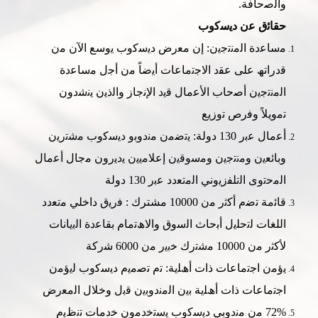
واﻟﺻﺣﺎﻓﺔ.
ﺣﻘﺎﺋق ﻋن دﯾﺳﻛوب
ﻣﺳﺎﻋدة اﻟﻣﻧﺗﺟﯾن
:
إن ﻣﻌرض دﯾﺳﻛوب ﯾوﺳﻊ اﻵن ﻣن
ﻗدراﺗﮫ ﻋﻠﻰ ﻋﻘد اﻻﺟﺗﻣﺎﻋﺎت أﯾﺿﺎً ﻣن أﺟل ﻣﺳﺎﻋدة
اﻟﻣﻧﺗﺟﯾن أﺻﺣﺎب اﻷﻋﻣﺎل ﻗﯾد اﻹﻧﺟﺎز واﻟذﯾن ﯾﻧﺷدون
ﺗﻣوﯾﻼً وﻓرص ﺗوزﯾﻊ
أﻋﻣﺎل ﻋﺑر 130 دوﻟﺔ: ﯾﺗﺿﻣن ﻣﻧدوﺑو دﯾﺳﻛوب ﻣﺷﺗرﯾن
وﺑﺎﺋﻌﯾن وﻣﻧﺗﺟﯾن وﻣﺳوﻗﯾن إﻋﻼﻣﯾﯾن ﯾدﯾرون ﻣﺟﺎل أﻋﻣﺎل
اﻟﻣﺣﺗوى اﻟﺗﻠﻔزﯾوﻧﻲ اﻟﻣﺗﻌدد ﻋﺑر 130 دوﻟﺔ
ﻗﺎﺋﻣﺔ ﺗﺿم أﻛﺛر ﻣن 10000 مشترك : ﻓرﯾق داﺧﻠﻲ ﻣﺗﻌدد
اﻟﻠﻐﺎت ﻟﺗﺣﻠﯾل أﺑﺣﺎث اﻟﺳوق واﻻھﺗﻣﺎم ﺑﻘﺎﻋدة اﻟﺑﯾﺎﻧﺎت
ﻷﻛﺛر ﻣن 10000 ﻣﺷﺗرك ﺧﺑﯾر ﻣن 6000 ﺷرﻛﺔ
ﯾؤﻣن اﺟﺗﻣﺎﻋﺎت ذات أھﻠﯾﺔ: ﺗم ﺗﺻﻣﯾم دﯾﺳﻛوب ﻟﯾؤﻣن
اﺟﺗﻣﺎﻋﺎت ذات أھﻠﯾﺔ ﺑﯾن اﻟﻣﻧدوﺑﯾن ﻗﺑل وﺧﻼل اﻟﻣﻌرض
72% ﻣن ﻣﻧدوﺑﻲ دﯾﺳﻛوب ﯾﺳﺗﺧدﻣون ﺧدﻣﺎت ﺗﻧظﯾم