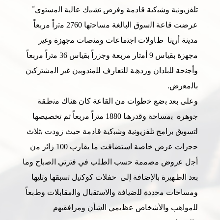
ﺗﻠﻔزﯾوﻧﯾﺔ وﺷﺑﻛﯾﺔ ﻗﺎدﻣﺔ وﻓرص ﺗﺷﺑﯾك ﻋﺎﻟﯾﺔ اﻟﻣﺳﺗوى ً
عرضت ﻗﺎﻋﺔ اﻟﺳوق اﻟﺑﺎﻟﻐﺔ ﻣﺳﺎﺣﺗﮭﺎ 2760 ﻣﺗراً ﻣرﺑﻌﺎً
ﻣدﯾﻧﺔ أرﯾﻧﺎ طﺎوﻻت اﺟﺗﻣﺎﻋﺎت وﻣﻧﺻﺎت ﻣﺟﮭزة وﻏﯾر
ﻣﺟﮭزة ﺑﻘﯾﺎس 9 أﻣﺗﺎر ﻣرﺑﻌﺔ وﺟزراً ﺑﻘﯾﺎس 36 ﻣﺗراً ﻣرﺑﻌﺎً
وأﺟﻧﺣﺔ ﻟﻠﺑﻠدان وردھﺔ ﻟﻠﺗﻌﺎرف ﻟﻠﻣﻧدوﺑﯾن ﻏﯾر اﻟﻣﺷﺗرﻛﯾن
ﺑﺎﻟﻣﻌرض.
وﻋﻠﻰ ﺑﻌد ﺑﺿﻊ ﺧطوات ﻣن اﻟﻘﺎﻋﺔ كان هناك ﻣﻧطﻘﺔ
ﺟوھرة ﺑﻣﺳﺎﺣﺔ وﻗدرھﺎ 1880 ﻣﺗراً ﻣرﺑﻌﺎً تم تخصيصها
ﻟﺗﺳوﯾق ﺑراﻣﺞ ﺗﻠﻔزﯾوﻧﯾﺔ وﺷﺑﻛﯾﺔ ﻗﺎدﻣﺔ حيث زودت ﺑﺛﻼث
ﺣﺟرات ﻋرض ﺧﺎﺻﺔ استضافت ﻣﺎ ﯾﻘﺎرب 100 زاﺋر ﻣن
أﺟل ﻋروض ﻣﺻﻣﻣﺔ ﺣﺳب اﻟطﻠب ﻓﻲ ﻓﺗرﺗﻲ اﻟﺻﺑﺎح وﻣﺎ
ﺑﻌد اﻟظﮭﯾرة ﺑﺎﻹﺿﺎﻓﺔ إﻟﻰ ﺣﻔﻼت ﻛوﻛﺗﯾل ﺗﺳﺑﻘﮭﺎ وﺗﻠﯾﮭﺎ
وﻣﺳﺎﺣﺎت ﻣﺣددة ﻟﻠﺿﯾﺎﻓﺔ واﻻﺳﺗﻘﺑﺎل واﻟﻣﻘﺎﺑﻼت وطﺑﻌﺎً
ﻟﻠﻣواھب واﻷﺷﺧﺎص ﻋظﯾﻣﻲ اﻟﺷﺄن وﻣراﻓﻘﯾﮭم